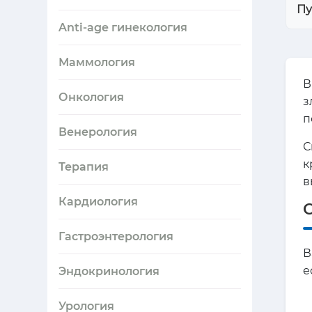
Пу
Anti-age гинекология
Маммология
В
Онкология
з
п
Венерология
С
к
Терапия
в
Кардиология
Гастроэнтерология
В
е
Эндокринология
Урология