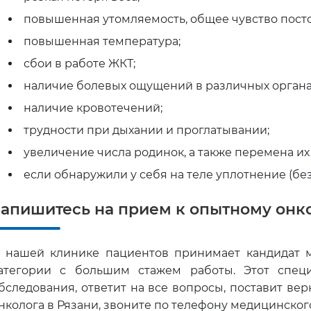
повышенная утомляемость, общее чувство посто
повышенная температура;
сбои в работе ЖКТ;
наличие болевых ощущений в различных органах 
наличие кровотечений;
трудности при дыхании и проглатывании;
увеличение числа родинок, а также перемена их
если обнаружили у себя на теле уплотнение (без
Запишитесь на прием к опытному онк
 нашей клинике пациентов принимает кандидат м
атегории с большим стажем работы. Этот спец
бследования, ответит на все вопросы, поставит ве
нколога в Рязани, звоните по телефону медицинского 