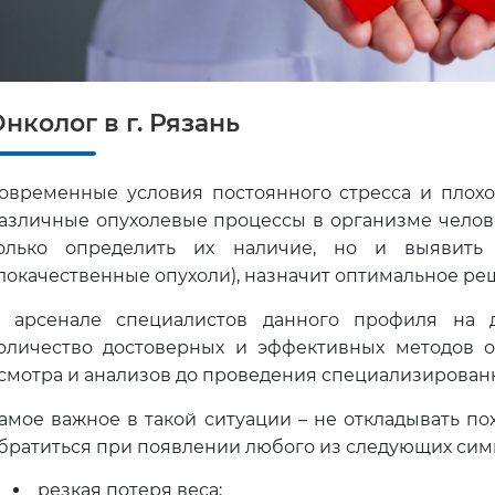
нколог в г. Рязань
овременные условия постоянного стресса и плох
азличные опухолевые процессы в организме челове
олько определить их наличие, но и выявить
локачественные опухоли), назначит оптимальное ре
 арсенале специалистов данного профиля на 
оличество достоверных и эффективных методов о
смотра и анализов до проведения специализированн
амое важное в такой ситуации – не откладывать пох
братиться при появлении любого из следующих сим
резкая потеря веса;