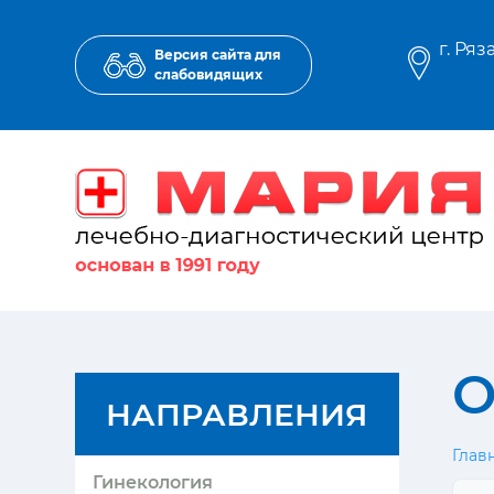
г. Ряз
Версия сайта для
слабовидящих
О
НАПРАВЛЕНИЯ
Глав
Гинекология