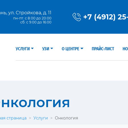
ань, ул. Стройкова, д. 11
+7 (4912) 25
пн-пт: с 8:00 до 20:00
сб: с 9:00 до 16:00
УСЛУГИ
УЗИ
О ЦЕНТРЕ
ПРАЙС-ЛИСТ
НО
нкология
ная страница
>
Услуги
>
Онкология