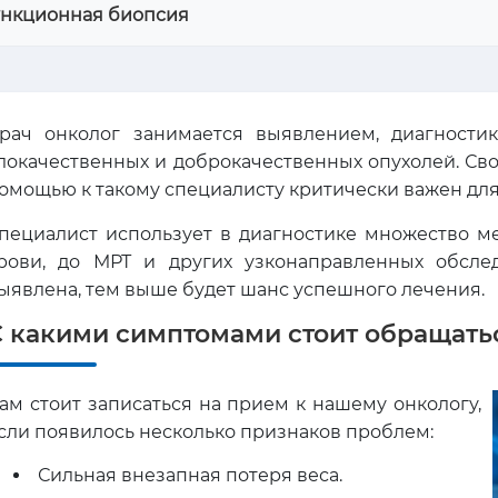
нкционная биопсия
рач онколог занимается выявлением, диагности
локачественных и доброкачественных опухолей. С
омощью к такому специалисту критически важен для
пециалист использует в диагностике множество ме
рови, до МРТ и других узконаправленных обсле
ыявлена, тем выше будет шанс успешного лечения.
С какими симптомами стоит обращатьс
ам стоит записаться на прием к нашему онкологу,
сли появилось несколько признаков проблем:
Сильная внезапная потеря веса.