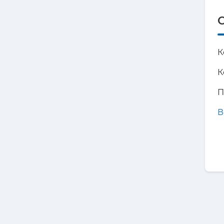
С
К
К
П
В