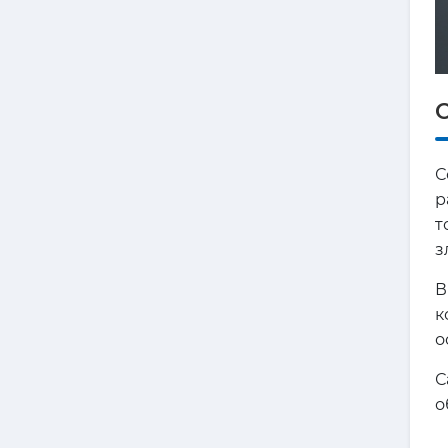
О
С
р
т
з
В
к
о
С
о