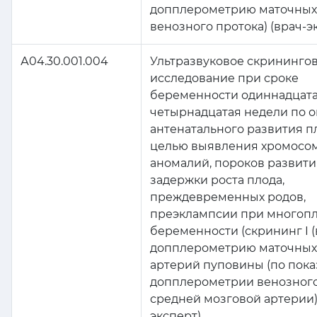
допплерометрию маточных
венозного протока) (врач-э
А04.30.001.004
Ультразвуковое скрининго
исследование при сроке
беременности одиннадцата
четырнадцатая недели по 
антенатального развития п
целью выявления хромосо
аномалий, пороков развити
задержки роста плода,
преждевременных родов,
преэклампсии при многоп
беременности (скрининг I 
допплерометрию маточных
артерий пуповины (по пок
допплерометрии венозного
средней мозговой артерии)
эксперт)