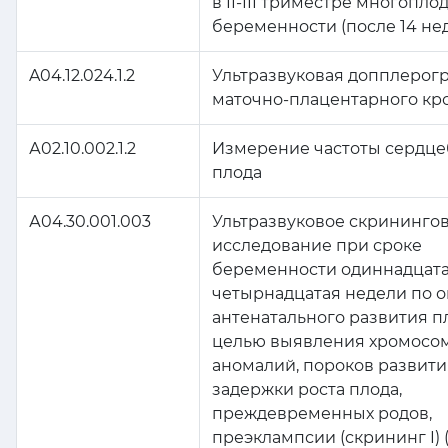
в II-III триместре многопло
беременности (после 14 не
A04.12.024.1.2
Ультразвуковая допплерог
маточно-плацентарного кр
А02.10.002.1.2
Измерение частоты сердц
плода
А04.30.001.003
Ультразвуковое скрининго
исследование при сроке
беременности одиннадцата
четырнадцатая недели по 
антенатального развития п
целью выявления хромосо
аномалий, пороков развити
задержки роста плода,
преждевременных родов,
преэклампсии (скрининг I)