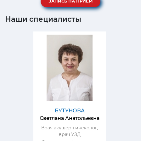
ЗАПИСЬ НА ПРИЕМ
Наши специалисты
БУТУНОВА
Светлана Анатольевна
Врач акушер-гинеколог,
врач УЗД