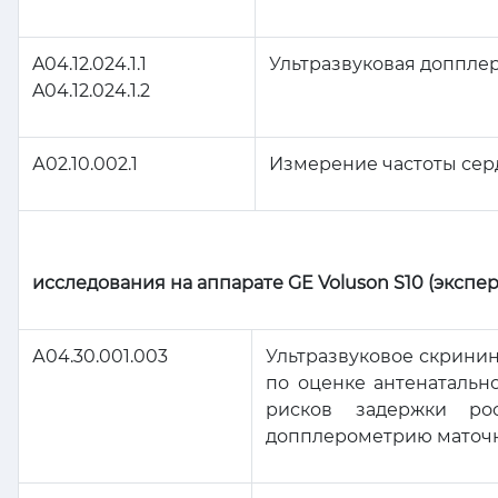
A04.12.024.1.1
Ультразвуковая доппле
A04.12.024.1.2
А02.10.002.1
Измерение частоты сер
исследования на аппарате GE
Voluson
S
10 (экспе
А04.30.001.003
Ультразвуковое скрини
по оценке антенатальн
рисков задержки рос
допплерометрию маточны