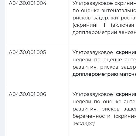
А04.30.001.004
Ультразвуковое скрини
по оценке антенатальн
рисков задержки рост
(скрининг I (включа
допплерометрии венозно
А04.30.001.005
Ультразвуковое
скрини
недели по оценке ант
развития, рисков заде
допплерометрию маточн
А04.30.001.006
Ультразвуковое
скрини
недели по оценке анте
развития, рисков зад
беременности (скрини
эксперт)